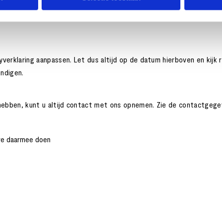
 zorgen dat uw gegevens bij ons goed beveiligd zijn. We passen de b
yverklaring aanpassen. Let dus altijd op de datum hierboven en kijk 
ondigen.
hebben, kunt u altijd contact met ons opnemen. Zie de contactgege
we daarmee doen