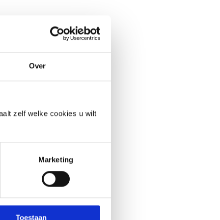
te vullen. Maar we kunnen
Over
rd voor het gebruik van
alt zelf welke cookies u wilt
ge controle op wat zij
Marketing
 Google gesloten. Daarin
voor andere Google
Toestaan