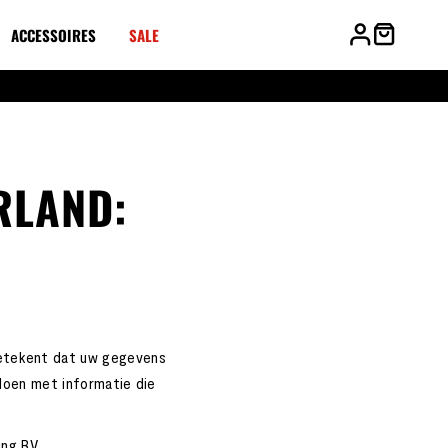
ACCESSOIRES
SALE
RLAND:
 betekent dat uw gegevens
l doen met informatie die
ng BV.