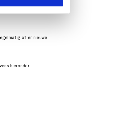
eveiliging steeds aan en
regelmatig of er nieuwe
vens hieronder.