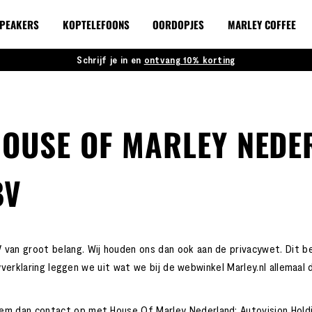
PEAKERS
KOPTELEFOONS
OORDOPJES
MARLEY COFFEE
Schrijf je in en
ontvang 10% korting
OUSE OF MARLEY NEDE
BV
BV van groot belang. Wij houden ons dan ook aan de privacywet. Dit
vacyverklaring leggen we uit wat we bij de webwinkel Marley.nl allemaa
eem dan contact op met House Of Marley Nederland: Autovision Holdi