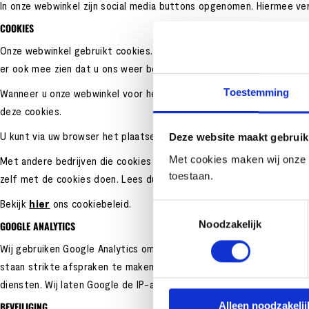
In onze webwinkel zijn social media buttons opgenomen. Hiermee v
COOKIES
Onze webwinkel gebruikt cookies. Cookies zijn kleine bestandjes waa
er ook mee zien dat u ons weer bezoekt.
Toestemming
Wanneer u onze webwinkel voor het eerst bezoekt, tonen wij een mel
deze cookies.
U kunt via uw browser het plaatsen van cookies uitschakelen, maar
Deze website maakt gebruik
Met cookies maken wij onze we
Met andere bedrijven die cookies plaatsen hebben wij afspraken gem
toestaan.
zelf met de cookies doen. Lees dus ook hun privacyverklaringen.
Bekijk
hier
ons cookiebeleid.
Toestemmingsselectie
Noodzakelijk
GOOGLE ANALYTICS
Wij gebruiken Google Analytics om bij te houden hoe bezoekers on
staan strikte afspraken te maken over wat zij mogen bijhouden. Wi
diensten. Wij laten Google de IP-adressen niet anonimiseren.
BEVEILIGING
Alleen noodzakelij