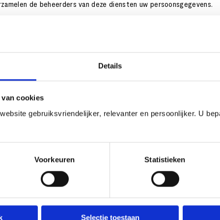
erzamelen de beheerders van deze diensten uw persoonsgegevens.
r we informatie in kunnen opslaan zodat u die niet steeds hoeft in 
Details
ding met uitleg over cookies. Hierbij zullen we vragen om uw akkoo
 sommige dingen van onze webwinkel werken dan niet goed meer.
 van cookies
bsite gebruiksvriendelijker, relevanter en persoonlijker. U bepa
aakt over het gebruik van de cookies. Toch hebben wij geen volledi
Voorkeuren
Statistieken
ze webwinkel gebruiken. Wij hebben een verwerkersovereenkomst met
j staan Google toe de verkregen Analytics informatie te gebruiken 
k
Selectie toestaan