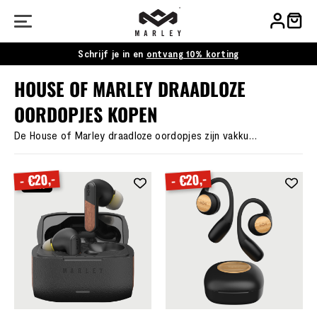
Schrijf je in en
ontvang 10% korting
HOUSE OF MARLEY DRAADLOZE
OORDOPJES KOPEN
De House of Marley draadloze oordopjes zijn vakkundig gemaakt om rijke, nauwkeurige audio te leveren en tegelijkertijd optimaal comfort te bieden. Het scala aan moderne ontwerpen levert een indrukwekkend geluid uit hoogwaardige, milieubewuste materialen.
- €20,-
- €20,-
NEW