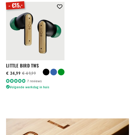
- €15,-
LITTLE BIRD TWS
€ 34,99
€ 49,99
Waardering:
7
reviews
97%
Volgende werkdag in huis