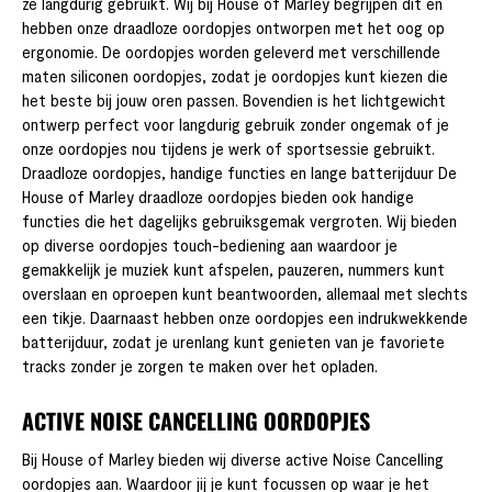
ze langdurig gebruikt. Wij bij House of Marley begrijpen dit en
hebben onze draadloze oordopjes ontworpen met het oog op
ergonomie. De oordopjes worden geleverd met verschillende
maten siliconen oordopjes, zodat je oordopjes kunt kiezen die
het beste bij jouw oren passen. Bovendien is het lichtgewicht
ontwerp perfect voor langdurig gebruik zonder ongemak of je
onze oordopjes nou tijdens je werk of sportsessie gebruikt.
Draadloze oordopjes, handige functies en lange batterijduur De
House of Marley draadloze oordopjes bieden ook handige
functies die het dagelijks gebruiksgemak vergroten. Wij bieden
op diverse oordopjes touch-bediening aan waardoor je
gemakkelijk je muziek kunt afspelen, pauzeren, nummers kunt
overslaan en oproepen kunt beantwoorden, allemaal met slechts
een tikje. Daarnaast hebben onze oordopjes een indrukwekkende
batterijduur, zodat je urenlang kunt genieten van je favoriete
tracks zonder je zorgen te maken over het opladen.
ACTIVE NOISE CANCELLING OORDOPJES
Bij House of Marley bieden wij diverse active Noise Cancelling
oordopjes aan. Waardoor jij je kunt focussen op waar je het