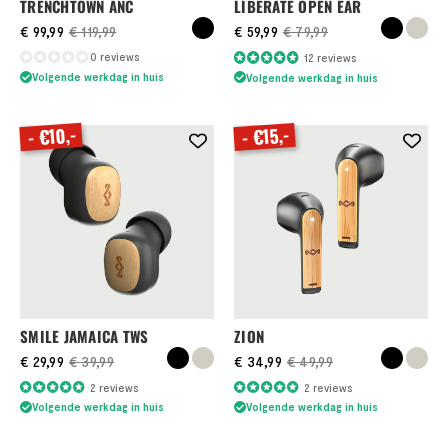
TRENCHTOWN ANC
LIBERATE OPEN EAR
€ 99,99
€ 119,99
€ 59,99
€ 79,99
Waardering:
0 reviews
12
reviews
98%
Volgende werkdag in huis
Volgende werkdag in huis
- €10,-
- €15,-
SMILE JAMAICA TWS
ZION
€ 29,99
€ 39,99
€ 34,99
€ 49,99
Waardering:
Waardering:
2
reviews
2
reviews
100%
100%
Volgende werkdag in huis
Volgende werkdag in huis