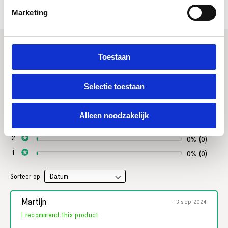
PRODUCTEIGENSCHAPPEN
Marketing
Toestaan
2 reviews
5
Selectie toestaan
100% (2)
0% (0)
Alleen noodzakelijk
0% (0)
0% (0)
0% (0)
Sorteer op
Martijn
13 sep 2024
I recommend this product