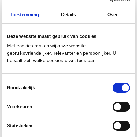
Toestemming
Details
Over
BUFFALO SOLDIER - DARK
Deze website maakt gebruik van cookies
Ga
ROAST BEANS-1000GR
naar
Met cookies maken wij onze website
het
gebruiksvriendelijker, relevanter en persoonlijker. U
Waardering:
2
reviews
Schrijf een review
begin
100
100
% of
bepaalt zelf welke cookies u wilt toestaan.
€ 29,99
van
de
IN MIJN WINKELMANDJE
afbeeldingen-
Toestemmingsselectie
gallerij
Noodzakelijk
Volgende werkdag in huis
Elke aankoop draagt bij aan wereldwijde herbebossing.
Gemaakt van uitsluitend zorgvuldig geselecteerde materialen.
Voorkeuren
2 jaar garantie
PRODUCTBESCHRIJVING
Statistieken