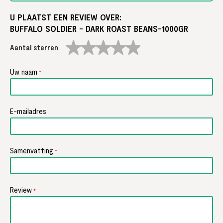
U PLAATST EEN REVIEW OVER:
BUFFALO SOLDIER - DARK ROAST BEANS-1000GR
1
2
3
4
5
star
stars
stars
stars
stars
Uw naam
E-mailadres
Samenvatting
Review