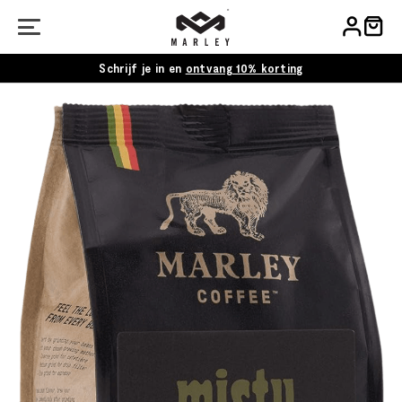
Schrijf je in en
ontvang 10% korting
Ga
naar
het
einde
van
de
afbeeldingen-
gallerij