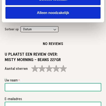
0% (0)
0% (0)
Alleen noodzakelijk
0% (0)
Sorteer op
NO REVIEWS
U PLAATST EEN REVIEW OVER:
MISTY MORNING - BEANS 227GR
1
2
3
4
5
star
stars
stars
stars
stars
Uw naam
E-mailadres