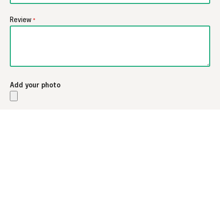
Review
Add your photo
I recommend this product
REVIEW VERSTUREN