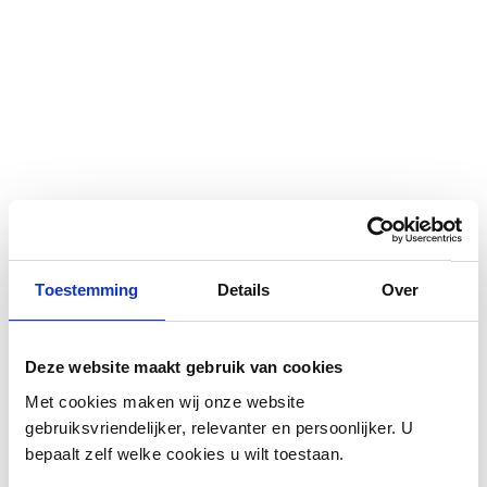
POSITIVE VIBRATION
Ga
FREQUENCY
naar
Toestemming
Details
Over
het
Waardering:
8
reviews
Schrijf een review
begin
98
100
% of
€ 69,99
van
Deze website maakt gebruik van cookies
de
€ 84,99
afbeeldingen-
Met cookies maken wij onze website
Kleur:
gallerij
gebruiksvriendelijker, relevanter en persoonlijker. U
bepaalt zelf welke cookies u wilt toestaan.