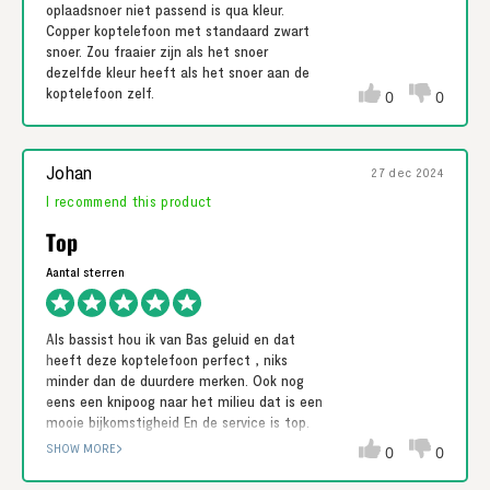
oplaadsnoer niet passend is qua kleur.
Copper koptelefoon met standaard zwart
snoer. Zou fraaier zijn als het snoer
dezelfde kleur heeft als het snoer aan de
koptelefoon zelf.
0
0
Johan
27 dec 2024
I recommend this product
Top
Als bassist hou ik van Bas geluid en dat
heeft deze koptelefoon perfect , niks
minder dan de duurdere merken. Ook nog
eens een knipoog naar het milieu dat is een
mooie bijkomstigheid En de service is top.
Van mijn eerste koptelefoon waren de
SHOW MORE
0
0
kussens versleten en die werden gratis
vervangen na de garantie periode. Waar zie