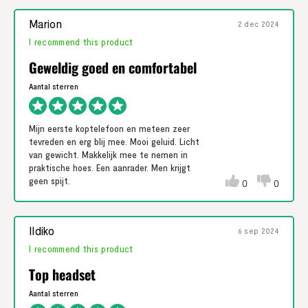
je dit nog . Dus als je een goede
Marion
koptelefoon zoekt gewoon deze proberen
2 dec 2024
en kun je het zelf mee maken
I recommend this product
Geweldig goed en comfortabel
Mijn eerste koptelefoon en meteen zeer
tevreden en erg blij mee. Mooi geluid. Licht
van gewicht. Makkelijk mee te nemen in
praktische hoes. Een aanrader. Men krijgt
geen spijt.
0
0
Ildiko
6 sep 2024
I recommend this product
Top headset