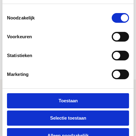
IN MIJN WINKELMANDJE
Toestemmingsselectie
Volgende werkdag in huis
Noodzakelijk
Elke aankoop draagt bij aan wereldwijde herbebossing.
Gemaakt van uitsluitend zorgvuldig geselecteerde materialen.
2 jaar garantie
Voorkeuren
PRODUCTBESCHRIJVING
Statistieken
PRODUCTEIGENSCHAPPEN
Marketing
SEE IT YOURSELF
Toestaan
Selectie toestaan
Alleen noodzakelijk