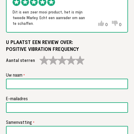
Dit is een zeer mooi product, het is mijn
tweede Marley. Echt een aanrader om aan
te schaffen.
0
0
U PLAATST EEN REVIEW OVER:
POSITIVE VIBRATION FREQUENCY
1
2
3
4
5
star
stars
stars
stars
stars
Uw naam
E-mailadres
Samenvatting