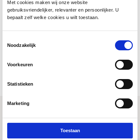
Met cookies maken wij onze website
€ 169,99
van
gebruiksvriendelijker, relevanter en persoonlijker. U
de
IN MIJN WINKELMANDJE
bepaalt zelf welke cookies u wilt toestaan.
afbeeldingen-
gallerij
Volgende werkdag in huis
Elke aankoop draagt bij aan wereldwijde herbebossing.
Toestemmingsselectie
Gemaakt van uitsluitend zorgvuldig geselecteerde materialen.
Noodzakelijk
2 jaar garantie
Voorkeuren
PRODUCTBESCHRIJVING
PRODUCTEIGENSCHAPPEN
Statistieken
Marketing
4 reviews
5
Toestaan
100% (4)