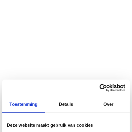
Toestemming
Details
Over
REVOLUTION
Ga
naar
Waardering:
4
reviews
Schrijf een review
100
het
100
% of
Deze website maakt gebruik van cookies
€ 139,99
begin