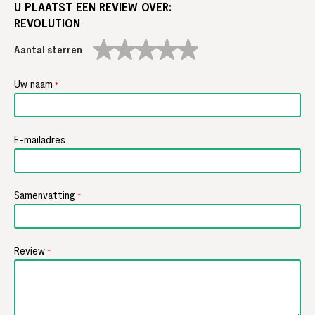
U PLAATST EEN REVIEW OVER:
REVOLUTION
1
2
3
4
5
star
stars
stars
stars
stars
Uw naam
E-mailadres
Samenvatting
Review