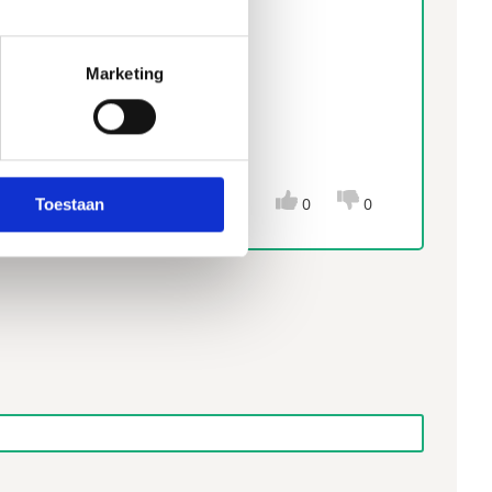
Marketing
ngrijkste van alles: De
jk niet verwacht bij een
0
0
Toestaan