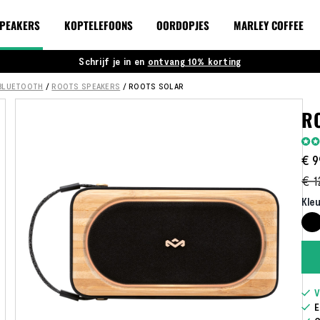
PEAKERS
KOPTELEFOONS
OORDOPJES
MARLEY COFFEE
Schrijf je in en
ontvang 10% korting
BLUETOOTH
/
ROOTS SPEAKERS
/
ROOTS SOLAR
R
Waar
100
% o
€ 9
€ 1
Kleu
V
E