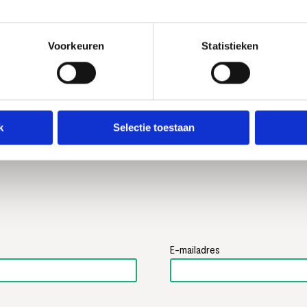
this product
Geweldig
Voorkeuren
Statistieken
Speaker voelt stevig aan, batterij gaat lang mee. en bela
speaker produceert een heerlijk vol geluid, dat je eigenli
speaker van dit formaat.
k
Selectie toestaan
E-mailadres