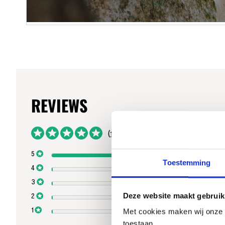
Ga
naar
het
begin
van
de
afbeeldingen-
gallerij
1 reviews
5
Toestemming
Deze website maakt gebruik
Met cookies maken wij onze we
toestaan.