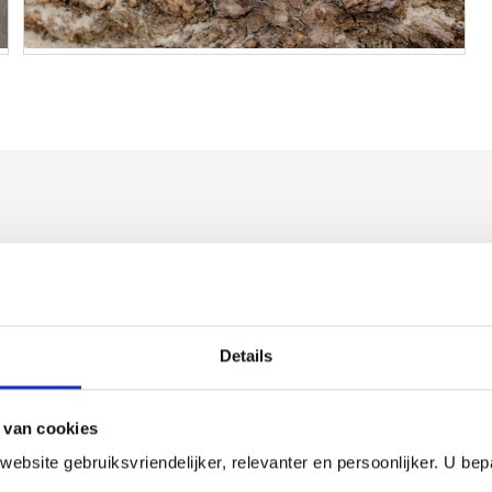
Sorteer op
100% (1)
Details
0% (0)
Onne
VERIFIED BUYER
0% (0)
7 mei 2025
 van cookies
0% (0)
0% (0)
bsite gebruiksvriendelijker, relevanter en persoonlijker. U bepa
I recommend