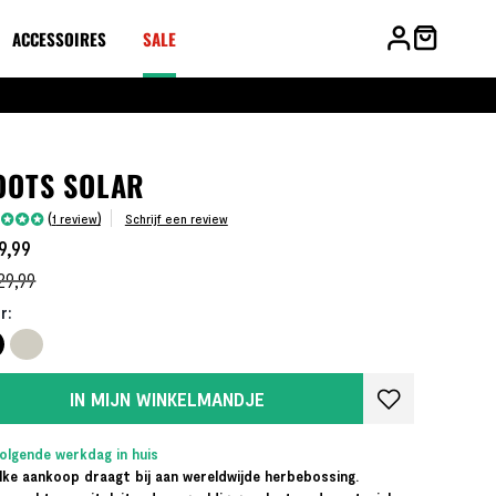
ACCESSOIRES
SALE
OOTS SOLAR
dering:
1
review
Schrijf een review
100
f
9,99
29,99
r:
IN MIJN WINKELMANDJE
olgende werkdag in huis
lke aankoop draagt bij aan wereldwijde herbebossing.