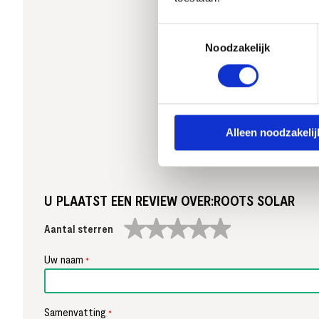
Toestemmingsselectie
Noodzakelijk
Alleen noodzakelij
U PLAATST EEN REVIEW OVER:
ROOTS SOLAR
1
2
3
4
5
Uw naam
star
stars
stars
stars
stars
Samenvatting